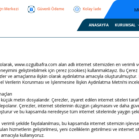
ğrı Merkezi
Güvenli Ödeme
Kolay İade
M
ANASAYFA
KURUMSAL
 olarak, www.ozgulbafra.com alan adlı internet sitemizden en verimli v
neyimini geliştirebilmek için çerez (cookies) kullanmaktayız. Bu Çerez P
rezler ve amaçlarına ilişkin olarak aydınlatma amacıyla oluşturulmuştur. K
işisel Verilerin Korunması ve İşlenmesine İlişkin Aydınlatma Metni’ni incele
maçları
 küçük metin dosyalarıdır. Çerezler, ziyaret edilen internet siteleri tarafı
polanır. Çerezler, internet sitelerinin düzgün çalışmasını ve daha güve
oluşturur ve bu kapsamda neredeyse tüm internet sitelerinde yaygın şeki
 verimli şekilde faydalanılması, bu kapsamda internet sitemizin işlevse
ulan hizmetlerin geliştirilmesi, yeni özelliklerin getirilmesi ve internet s
 amacıyla kullanıyoruz.