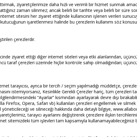
 arttırmak, ziyaretçilerimize daha hızlı ve verimli bir hizmet sunmak amac
pattığınız zaman silinmez; ancak belirli bir tarihte veya belirli bir süre s
 internet sitesini her ziyaret ettiğinde kullanıcının işlenen verileri sunucu
” kutucuğunun işaretlenmesi halinde bu çerezlerin kullanımı söz konusu 
tirilen çerezlerdir.
icinde ziyaret ettiği diğer internet siteleri veya etki alanlarından, üçüncü
ncü taraf çerezleri üzerinde hiçbir kontrole sahip olmadığından; üçüncü
rnet tarayıcısı, ayrıca bir tercih / seçim yapılmadığı müddetçe, çerez
lmasını istemiyorsanız, Kesinlikle Gerekli Çerezler hariç, tüm çerezleri 
ilgilendirmesindeki “Ayarlar” kısmından ayarlayarak devre dışı bırakabilir
a Firefox, Opera, Safari vb) kullanılan çerezleri engellemek ve silmek 
l yöneticileceği ve silineceği hakkında daha detaylı bilgiye, www.allab
aretçilerimiz, tarayıcı ayarlarını değiştirerek çerezlere ilişkin tercihleri
net sitemizdeki tüm işlevleri tam kapsamıyla kullanamayabileceğinizi be