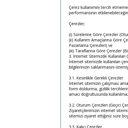
Çerez kullanımını tercih etmemeni
performansının etkilenebileceğini
Çerezler;
(i) Sürelerine Göre Çerezler (Otu
(ii) Kullanım Amaçlarına Göre Çer
Pazarlama Çerezleri) ve
(iii) Taraflarına Göre Çerezler (B
3. İnternet Sitemizde Kullanılan 
İnternet sitemizde kullanılan çere
bilgilerinizin saklanmasını istem
3.1. Kesinlikle Gerekli Çerezler
İnternet sitemizin çalışması amacı
form doldurma, gizlilik tercihleri
amacı doğrultusunda kullanılmaz 
3.2. Oturum Çerezleri (Geçici Çer
Ziyaretçilerimizin internet sitemiz
sitemizi ziyaret ettiğiniz süre b
3.3. Kalıcı Çerezler