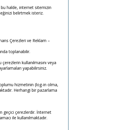
 bu halde, internet sitemizin
ğinizi belirtmek isteriz.
ormans Çerezleri ve Reklam –
ında toplanabilir.
u çerezlerin kullanılmasını veya
yarlamaları yapabilirsiniz.
i toplumu hizmetinin (log-in olma,
lmaktadır. Herhangi bir pazarlama
en geçici çerezlerdir. İnternet
amacı ile kullanılmaktadır.