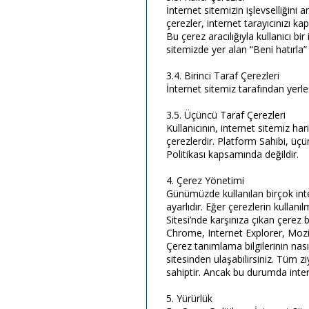
İnternet sitemizin işlevselliğini
çerezler, internet tarayıcınızı ka
Bu çerez aracılığıyla kullanıcı bir
sitemizde yer alan “Beni hatırla
3.4. Birinci Taraf Çerezleri
İnternet sitemiz tarafından yerleş
3.5. Üçüncü Taraf Çerezleri
Kullanıcının, internet sitemiz har
çerezlerdir. Platform Sahibi, üçü
Politikası kapsamında değildir.
4. Çerez Yönetimi
Günümüzde kullanılan birçok inte
ayarlıdır. Eğer çerezlerin kullanı
Sitesi’nde karşınıza çıkan çerez b
Chrome, Internet Explorer, Mozill
Çerez tanımlama bilgilerinin nası
sitesinden ulaşabilirsiniz. Tüm ziy
sahiptir. Ancak bu durumda inter
5. Yürürlük