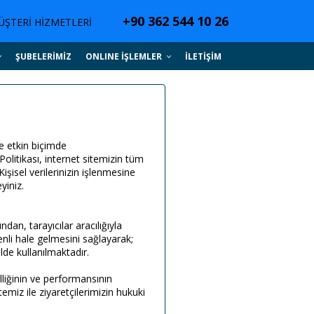
+90 362 544 10 26
ÜŞTERİ HİZMETLERİ
ŞUBELERİMİZ
ONLINE İŞLEMLER
İLETİŞİM
e etkin biçimde
olitikası, internet sitemizin tüm
işisel verilerinizin işlenmesine
yiniz.
ndan, tarayıcılar aracılığıyla
nli hale gelmesini sağlayarak;
lde kullanılmaktadır.
lliğinin ve performansının
itemiz ile ziyaretçilerimizin hukuki