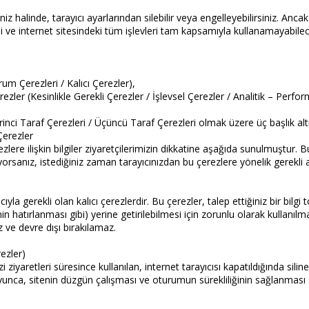
z halinde, tarayıcı ayarlarından silebilir veya engelleyebilirsiniz. Ancak
 ve internet sitesindeki tüm işlevleri tam kapsamıyla kullanamayabilece
rum Çerezleri / Kalıcı Çerezler),
ezler (Kesinlikle Gerekli Çerezler / İşlevsel Çerezler / Analitik – Perf
irinci Taraf Çerezleri / Üçüncü Taraf Çerezleri olmak üzere üç başlık alt
Çerezler
zlere ilişkin bilgiler ziyaretçilerimizin dikkatine aşağıda sunulmuştur. B
iyorsanız, istediğiniz zaman tarayıcınızdan bu çerezlere yönelik gerekli a
yla gerekli olan kalıcı çerezlerdir. Bu çerezler, talep ettiğiniz bir bilg
nin hatırlanması gibi) yerine getirilebilmesi için zorunlu olarak kullanı
ve devre dışı bırakılamaz.
ezler)
i ziyaretleri süresince kullanılan, internet tarayıcısı kapatıldığında silin
oyunca, sitenin düzgün çalışması ve oturumun sürekliliğinin sağlanması 